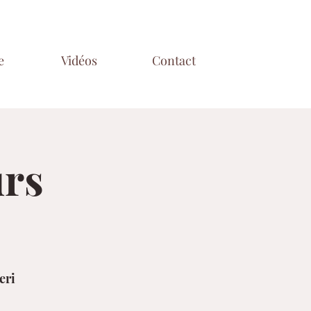
e
Vidéos
Contact
urs
eri