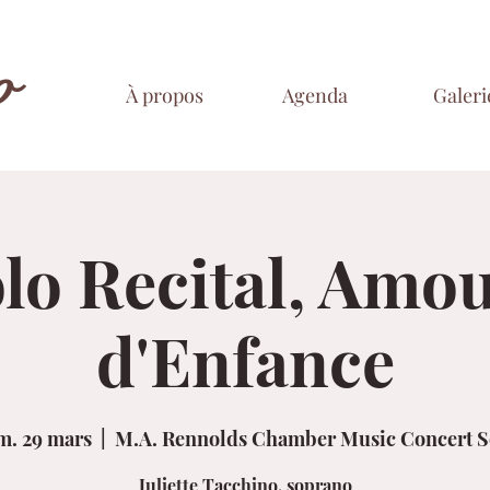
o
À propos
Agenda
Galeri
lo Recital, Amo
d'Enfance
m. 29 mars
  |  
M.A. Rennolds Chamber Music Concert S
Juliette Tacchino, soprano