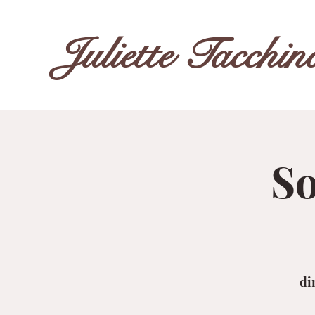
Juliette Tacchin
So
di