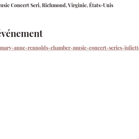
ic Concert Seri, Richmond, Virginie, États-Unis
'événement
t/mary-anne-rennolds-chamber-music-concert-series-juliet