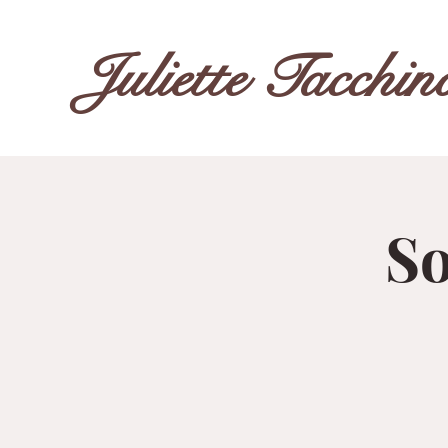
Juliette Tacchin
So