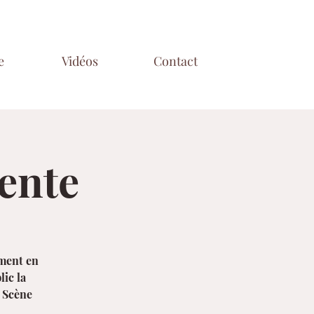
e
Vidéos
Contact
ente
ement en
lic la
e Scène