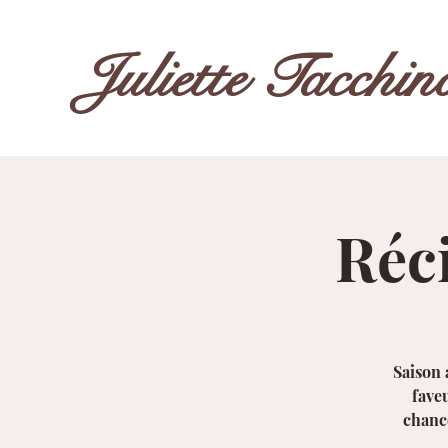
Juliette Tacchin
Réc
Saison 
faveu
chance