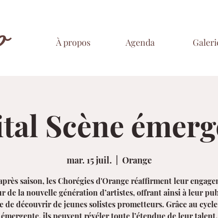
o
À propos
Agenda
Galeri
ital Scène émerg
mar. 15 juil.
  |  
Orange
après saison, les Chorégies d'Orange réaffirment leur engag
r de la nouvelle génération d’artistes, offrant ainsi à leur pub
 de découvrir de jeunes solistes prometteurs. Grâce au cycl
émergente, ils peuvent révéler toute l’étendue de leur talent.