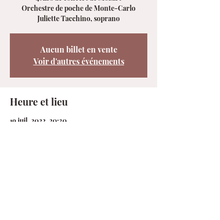
Orchestre de poche de Monte-Carlo
Juliette Tacchino, soprano
Aucun billet en vente
Voir d'autres événements
Heure et lieu
19 juil. 2022, 20:30
La Turbie, 7 Pl. de l'Église, 06320 La Turbie,
France
Partager cet événement