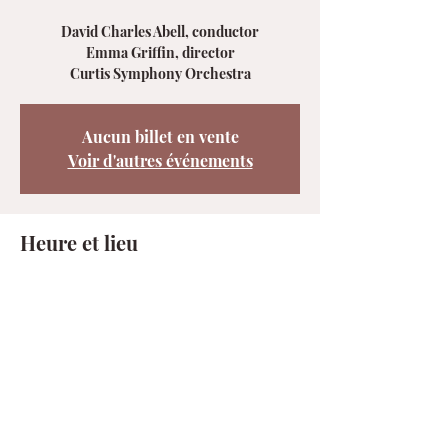
David Charles Abell, conductor
Emma Griffin, director
Curtis Symphony Orchestra
Aucun billet en vente
Voir d'autres événements
Heure et lieu
11 avr. 2025, 19:00 – 21:00
Philadelphia, 1114 Walnut St, Philadelphia,
PA 19107, États-Unis
Partager cet événement